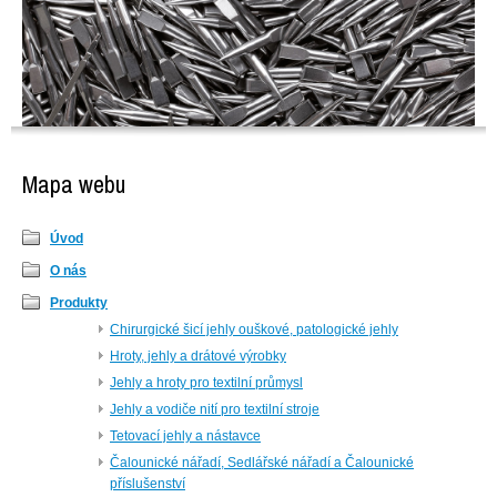
Mapa webu
Úvod
O nás
Produkty
Chirurgické šicí jehly ouškové, patologické jehly
Hroty, jehly a drátové výrobky
Jehly a hroty pro textilní průmysl
Jehly a vodiče nití pro textilní stroje
Tetovací jehly a nástavce
Čalounické nářadí, Sedlářské nářadí a Čalounické
příslušenství