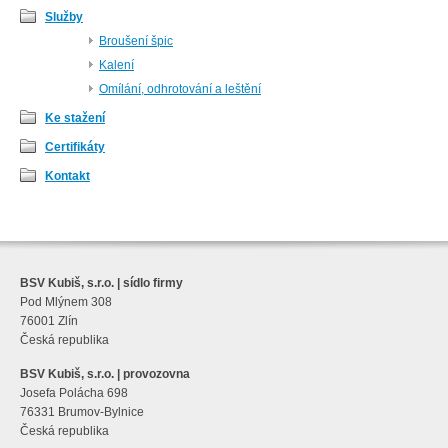
Služby
Broušení špic
Kalení
Omílání, odhrotování a leštění
Ke stažení
Certifikáty
Kontakt
BSV Kubiš, s.r.o. | sídlo firmy
Pod Mlýnem 308
76001 Zlín
Česká republika
BSV Kubiš, s.r.o. | provozovna
Josefa Polácha 698
76331 Brumov-Bylnice
Česká republika