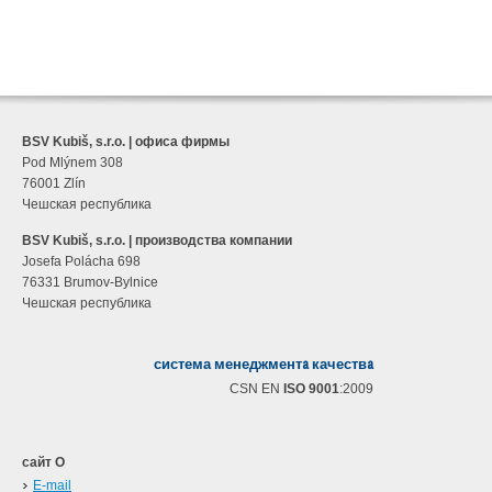
BSV Kubiš, s.r.o. | офиса фирмы
Pod Mlýnem 308
76001 Zlín
Чешская республика
BSV Kubiš, s.r.o. | производства компании
Josefa Polácha 698
76331 Brumov-Bylnice
Чешская республика
система менеджментa качествa
CSN EN
ISO 9001
:2009
сайт О
E-mail