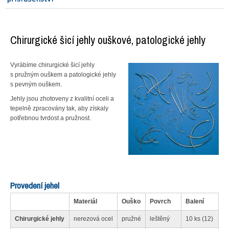
Chirurgické šicí jehly ouškové, patologické jehly
Vyrábíme chirurgické šicí jehly
s pružným ouškem a patologické jehly
s pevným ouškem.
Jehly jsou zhotoveny z kvalitní oceli a
tepelně zpracovány tak, aby získaly
potřebnou tvrdost a pružnost.
Provedení jehel
Materiál
Ouško
Povrch
Balení
Chirurgické jehly
nerezová ocel
pružné
leštěný
10 ks (12)