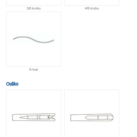
3/8 kruhu
4/8 kruhu
S-tvar
Ouško