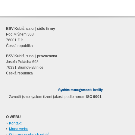
BSV Kubiš, s.r.o. | sídlo firmy
Pod Mlýnem 308
76001 Zlín
Česká republika
BSV Kubiš, s.r.o. | provozovna
Josefa Polácha 698
76331 Brumov-Bylnice
Česká republika
Systém managementu kvality
Zavedli jsme systém řízení jakosti podle norem
ISO 9001
.
O WEBU
Kontakt
Mapa webu
Ochrana osobních údajů