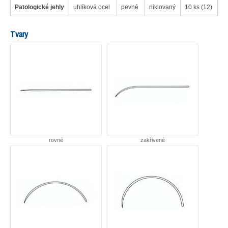
Patologické jehly
uhlíková ocel
pevné
niklovaný
10 ks (12)
Tvary
rovné
zakřivené