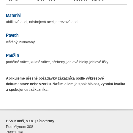
Materiál
uhlíková ocel, nástrojová ocel, nerezová ocel
Povrch
leštěný, niklovaný
Použití
podélné válce, kulaté válce, hřebeny, jehlové bloky, jehlové lišty
Aplikujeme přesné požadavky zákazníka podle výkresové
dokumentace nebo vzorku. Naším cílem je spolehlivost, vysoká kvalita
a spokojenost zákazníka.
BSV Kubiš, s.r.o. | sídlo firmy
Pod Mlýnem 308
76001 Zlín