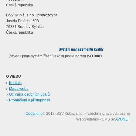
Česká republika
BSV Kubiš, s.r.o. | provozovna
Josefa Polácha 698
76331 Brumov-Bylnice
Česká republika
Systém managementu kvality
Zavedli jsme systém řízení jakosti podle norem
ISO 9001
.
O WEBU
Kontakt
Mapa webu
Ochrana osobních údajů
Prohlášení o přístupnosti
Copyright
© 2018; BSV Kubiš, s.r.o. – všechna práva vyhrazena
WebSystem® - CMS by
AVONET