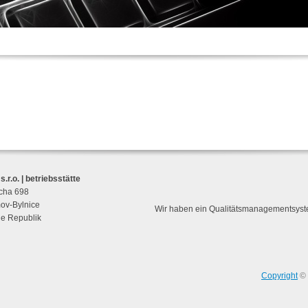
.r.o. | betriebsstätte
cha 698
ov-Bylnice
Wir haben ein Qualitätsmanagementsys
e Republik
Copyright
© 