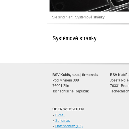
Sie sind hier:
Systémové stránky
Systémové stránky
BSV Kubiš, s.r.o. | firmensitz
BSV Kubiš, s
Pod Mlýnem 308
Josefa Polá
76001 Zlín
76331 Brum
Tschechische Republik
Tschechisch
ÜBER WEBSEITEN
E-mail
Seitemap
Datenschutz (CZ)