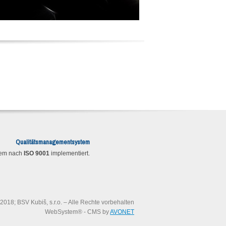
Qualitätsmanagementsystem
tem nach
ISO 9001
implementiert.
2018; BSV Kubiš, s.r.o. – Alle Rechte vorbehalten
WebSystem® - CMS by
AVONET